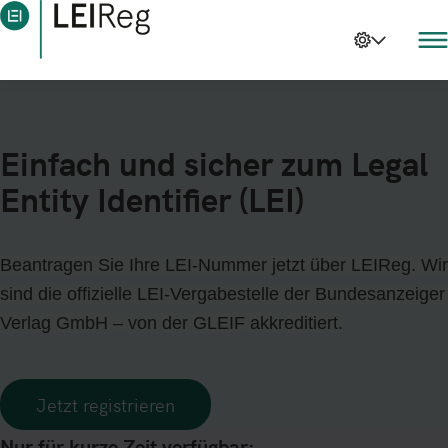
Einfach und sicher zum Legal
Entity Identifier (LEI)
Beantragen Sie Ihre LEI-Nummer jetzt über LEIReg. Wir
sind die offizielle LEI-Vergabestelle der Bundesanzeiger
Verlag GmbH – von der GLEIF akkreditiert.
Jetzt registrieren
Nur für kurze Zeit verfügbar: