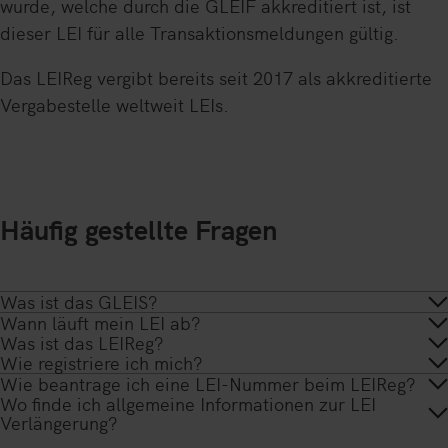
wurde, welche durch die GLEIF akkreditiert ist, ist
dieser LEI für alle Transaktionsmeldungen gültig.
Das LEIReg vergibt bereits seit 2017 als akkreditierte
Vergabestelle weltweit LEIs.
Häufig gestellte Fragen
Was ist das GLEIS?
Wann läuft mein LEI ab?
Das GLEIS ist ein föderales internationales System von
Was ist das LEIReg?
Ihr LEI ist grundsätzlich nicht zeitlich befristet und
Vergabestellen für LEIs, das von einer zentralen
Wie registriere ich mich?
In Deutschland betreibt die Bundesanzeiger Verlag
nach Erstbeantragung zunächst 12 Monate nutzbar.
Einheit in der Form einer Stiftung – der Global LEI
Wie beantrage ich eine LEI-Nummer beim LEIReg?
Um die Registrierung durchzuführen, klicken Sie im
GmbH seit Januar 2014 eine eigene Vergabestelle,
Wo finde ich allgemeine Informationen zur LEI
Foundation (GLEIF) – gesteuert und von einer
Nach erfolgreicher Registrierung erhalten Sie einen
oberen rechten Bereich auf die Schaltfläche
Der LEI bzw. referenzierte Daten müssen jedoch
das sogenannte LEIReg und vergibt und verwaltet
Verlängerung?
übergeordneten Aufsichtseinheit überwacht wird.
Bestätigungslink, mit dem Sie sich einloggen und Ihren
.
jährlich revalidiert und verlängert werden, damit der
finden Sie alle relevanten Informationen für Ihre
weltweit LEIs. Die GLEIF hat das LEIReg bereits 2017