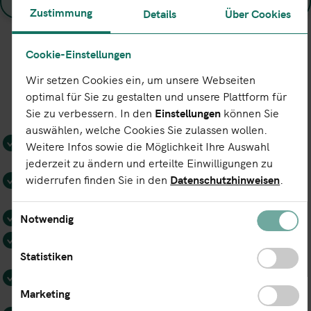
Mehr erfahren
Zustimmung
Details
Über Cookies
Cookie-Einstellungen
Alle Vorteile von LEIReg
Wir setzen Cookies ein, um unsere Webseiten
optimal für Sie zu gestalten und unsere Plattform für
Sie zu verbessern. In den
Einstellungen
können Sie
auswählen, welche Cookies Sie zulassen wollen.
Schnelle und zuverlässige Vergabe Ihres LEIs
Weitere Infos sowie die Möglichkeit Ihre Auswahl
unabhängig vom Zahlungseingang
jederzeit zu ändern und erteilte Einwilligungen zu
Einfache und automatische Verlängerung Ihres
widerrufen finden Sie in den
Datenschutzhinweisen
.
LEIs
Professionelle und persönliche Unterstützung
Notwendig
Kostenfreie Beschaffung prüfungsrelevanter
Statistiken
Registerauszüge
Kostenfreier Transfer Ihres bestehenden LEIs zu
Marketing
uns